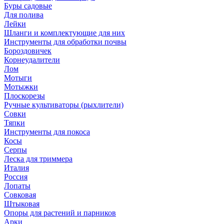
Буры садовые
Для полива
Лейки
Шланги и комплектующие для них
Инструменты для обработки почвы
Бороздовичек
Корнеудалители
Лом
Мотыги
Мотыжки
Плоскорезы
Ручные культиваторы (рыхлители)
Совки
Тяпки
Инструменты для покоса
Косы
Серпы
Леска для триммера
Италия
Россия
Лопаты
Совковая
Штыковая
Опоры для растений и парников
Арки