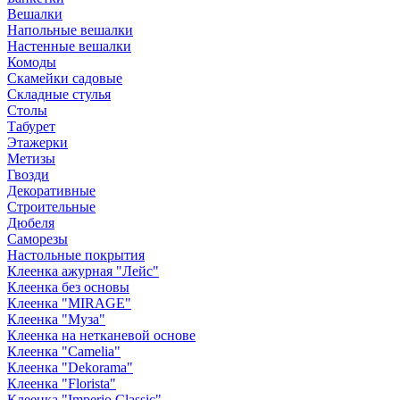
Вешалки
Напольные вешалки
Настенные вешалки
Комоды
Скамейки садовые
Складные стулья
Столы
Табурет
Этажерки
Метизы
Гвозди
Декоративные
Строительные
Дюбеля
Саморезы
Настольные покрытия
Клеенка ажурная "Лейс"
Клеенка без основы
Клеенка "MIRAGE"
Клеенка "Муза"
Клеенка на нетканевой основе
Клеенка "Camelia"
Клеенка "Dekorama"
Клеенка "Florista"
Клеенка "Imperio Classic"