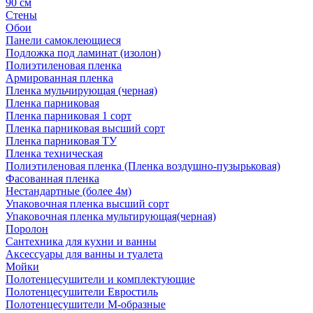
90 см
Стены
Обои
Панели самоклеющиеся
Подложка под ламинат (изолон)
Полиэтиленовая пленка
Армированная пленка
Пленка мульчирующая (черная)
Пленка парниковая
Пленка парниковая 1 сорт
Пленка парниковая высший сорт
Пленка парниковая ТУ
Пленка техническая
Полиэтиленовая пленка (Пленка воздушно-пузырьковая)
Фасованная пленка
Нестандартные (более 4м)
Упаковочная пленка высший сорт
Упаковочная пленка мультирующая(черная)
Поролон
Сантехника для кухни и ванны
Аксессуары для ванны и туалета
Мойки
Полотенцесушители и комплектующие
Полотенцесушители Евростиль
Полотенцесушители М-образные