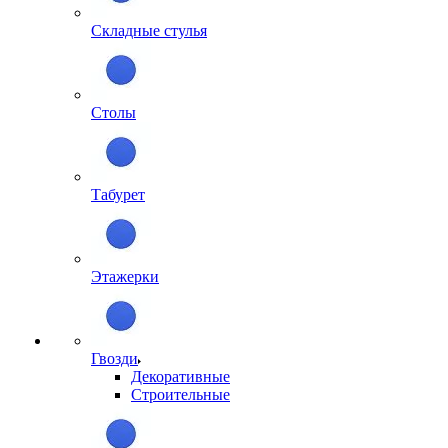
Складные стулья
Столы
Табурет
Этажерки
Гвозди
Декоративные
Строительные