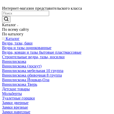
Интернет-магазин представительского класса
Каталог
По всему сайту
По каталогу
Каталог
Ведра, тазы, баки
Ведра и тазы оцинкованные
Ведра, ковши и тазы бытовые пластмассовые
Строительные ведра, тазы, носилки
Винилискожа
Винилискожа (лоскут)
Винилискожа мебельная 10 группа
Винилискожа обивочная 8 группа
Винилискожа Йошкар-Ола
Винилискожа Тверь
Детские товары
Мольберты
Туалетные горшки
Замки дверные
Замки врезные
Замки навесные