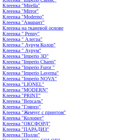
Клеенка "Mirella"
Клеенка "Mirror"
Клеенка "Moderno"
Клеенка "Амарант"
Клеенка на тканевой основе
Клеенка " Penny"
Клеенка " Алегра"
Клеенка " Аурум Колор"
Клеенка " Аурум"
Клеенка "Imperio 3D"
Клеенка "Imperio Charm"
Клеенка "Imperio Furor "
Клеенка "Imperio Laverna"
Клеенка "Imperio NOVA"
Клеенка "LIONEL"
Клеенка "MODERN"
Клеенка "PRINT"
Клеенка "Версаль"
Клеенка "Глянец"
Клеенка "Жемчуг с принтом"
Клеенка "Колорит"
Клеенка "ОКСФОРД"
Клеенка "ПАРАДИЗ"
Клеенка "Полли"