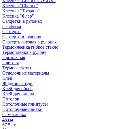
Клеенка "Сharme COLOR"
Клеенка "Сharme"
Клеенка "Тоскана"
Клеенка "Флер"
Салфетки в рулонах
Салфетка
Скатерти
Скатерти в рулонах
Скатерть готовая в рулонах
Термоклеенка гибкое стекло
Термопленка в рулоне
Прозрачная
Цветная
Термосалфетки
Отделочные материалы
Клей
Жидкие гвозди
Клей для обоев
Клей для плитки
Потолок
Потолочные плинтусы
Потолочные плитки
Самоклейка
45 см
67.5 см