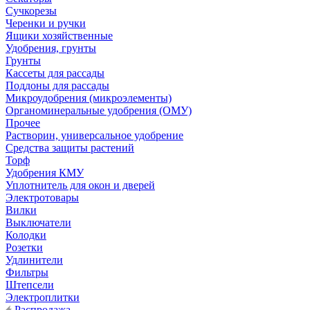
Сучкорезы
Черенки и ручки
Ящики хозяйственные
Удобрения, грунты
Грунты
Кассеты для рассады
Поддоны для рассады
Микроудобрения (микроэлементы)
Органоминеральные удобрения (ОМУ)
Прочее
Растворин, универсальное удобрение
Средства защиты растений
Торф
Удобрения КМУ
Уплотнитель для окон и дверей
Электротовары
Вилки
Выключатели
Колодки
Розетки
Удлинители
Фильтры
Штепсели
Электроплитки
Распродажа