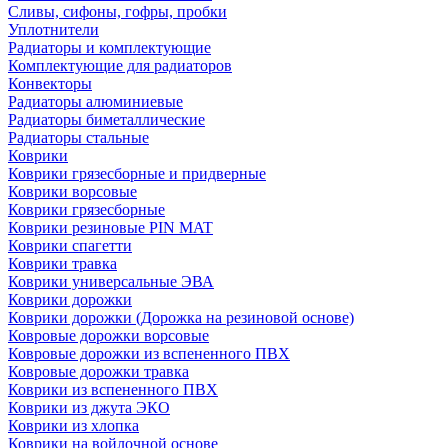
Сливы, сифоны, гофры, пробки
Уплотнители
Радиаторы и комплектующие
Комплектующие для радиаторов
Конвекторы
Радиаторы алюминиевые
Радиаторы биметаллические
Радиаторы стальные
Коврики
Коврики грязесборные и придверные
Коврики ворсовые
Коврики грязесборные
Коврики резиновые PIN MAT
Коврики спагетти
Коврики травка
Коврики универсальные ЭВА
Коврики дорожки
Коврики дорожки (Дорожка на резиновой основе)
Ковровые дорожки ворсовые
Ковровые дорожки из вспененного ПВХ
Ковровые дорожки травка
Коврики из вспененного ПВХ
Коврики из джута ЭКО
Коврики из хлопка
Коврики на войлочной основе