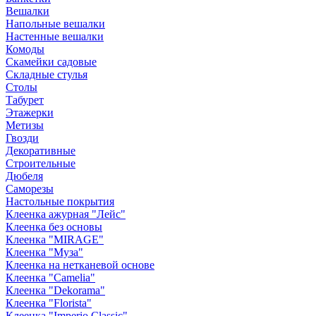
Вешалки
Напольные вешалки
Настенные вешалки
Комоды
Скамейки садовые
Складные стулья
Столы
Табурет
Этажерки
Метизы
Гвозди
Декоративные
Строительные
Дюбеля
Саморезы
Настольные покрытия
Клеенка ажурная "Лейс"
Клеенка без основы
Клеенка "MIRAGE"
Клеенка "Муза"
Клеенка на нетканевой основе
Клеенка "Camelia"
Клеенка "Dekorama"
Клеенка "Florista"
Клеенка "Imperio Classic"