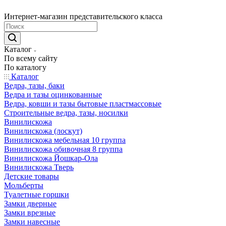
Интернет-магазин представительского класса
Каталог
По всему сайту
По каталогу
Каталог
Ведра, тазы, баки
Ведра и тазы оцинкованные
Ведра, ковши и тазы бытовые пластмассовые
Строительные ведра, тазы, носилки
Винилискожа
Винилискожа (лоскут)
Винилискожа мебельная 10 группа
Винилискожа обивочная 8 группа
Винилискожа Йошкар-Ола
Винилискожа Тверь
Детские товары
Мольберты
Туалетные горшки
Замки дверные
Замки врезные
Замки навесные