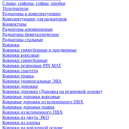
Сливы, сифоны, гофры, пробки
Уплотнители
Радиаторы и комплектующие
Комплектующие для радиаторов
Конвекторы
Радиаторы алюминиевые
Радиаторы биметаллические
Радиаторы стальные
Коврики
Коврики грязесборные и придверные
Коврики ворсовые
Коврики грязесборные
Коврики резиновые PIN MAT
Коврики спагетти
Коврики травка
Коврики универсальные ЭВА
Коврики дорожки
Коврики дорожки (Дорожка на резиновой основе)
Ковровые дорожки ворсовые
Ковровые дорожки из вспененного ПВХ
Ковровые дорожки травка
Коврики из вспененного ПВХ
Коврики из джута ЭКО
Коврики из хлопка
Коврики на войлочной основе