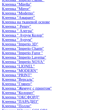
Клеенка "Mirella"
Клеенка "Mirror"
Клеенка "Moderno"
Клеенка "Амарант"
Клеенка на тканевой основе
Клеенка " Penny"
Клеенка " Алегра"
Клеенка " Аурум Колор"
Клеенка " Аурум"
Клеенка "Imperio 3D"
Клеенка "Imperio Charm"
Клеенка "Imperio Furor "
Клеенка "Imperio Laverna"
Клеенка "Imperio NOVA"
Клеенка "LIONEL"
Клеенка "MODERN"
Клеенка "PRINT"
Клеенка "Версаль"
Клеенка "Глянец"
Клеенка "Жемчуг с принтом"
Клеенка "Колорит"
Клеенка "ОКСФОРД"
Клеенка "ПАРАДИЗ"
Клеенка "Полли"