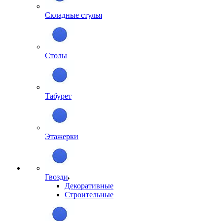
Складные стулья
Столы
Табурет
Этажерки
Гвозди
Декоративные
Строительные