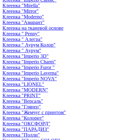
Клеенка "Mirella"
Клеенка "Mirror"
Клеенка "Moderno"
Клеенка "Амарант"
Клеенка на тканевой основе
Клеенка " Penny"
Клеенка " Алегра"
Клеенка " Аурум Колор"
Клеенка " Аурум"
Клеенка "Imperio 3D"
Клеенка "Imperio Charm"
Клеенка "Imperio Furor "
Клеенка "Imperio Laverna"
Клеенка "Imperio NOVA"
Клеенка "LIONEL"
Клеенка "MODERN"
Клеенка "PRINT"
Клеенка "Версаль"
Клеенка "Глянец"
Клеенка "Жемчуг с принтом"
Клеенка "Колорит"
Клеенка "ОКСФОРД"
Клеенка "ПАРАДИЗ"
Клеенка "Полли"