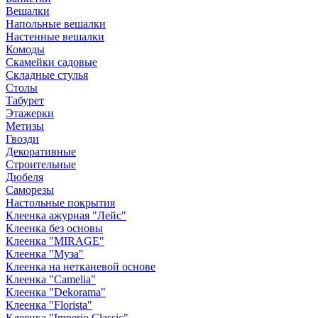
Вешалки
Напольные вешалки
Настенные вешалки
Комоды
Скамейки садовые
Складные стулья
Столы
Табурет
Этажерки
Метизы
Гвозди
Декоративные
Строительные
Дюбеля
Саморезы
Настольные покрытия
Клеенка ажурная "Лейс"
Клеенка без основы
Клеенка "MIRAGE"
Клеенка "Муза"
Клеенка на нетканевой основе
Клеенка "Camelia"
Клеенка "Dekorama"
Клеенка "Florista"
Клеенка "Imperio Classic"