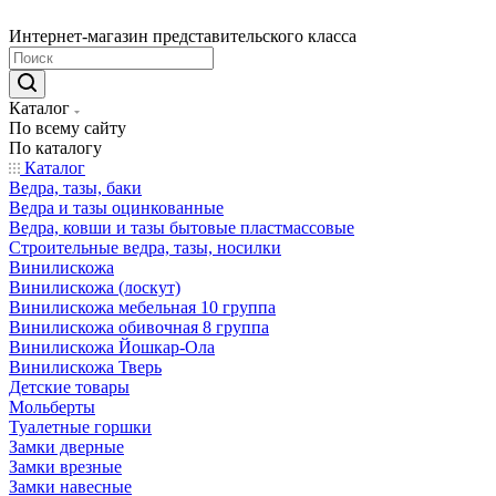
Интернет-магазин представительского класса
Каталог
По всему сайту
По каталогу
Каталог
Ведра, тазы, баки
Ведра и тазы оцинкованные
Ведра, ковши и тазы бытовые пластмассовые
Строительные ведра, тазы, носилки
Винилискожа
Винилискожа (лоскут)
Винилискожа мебельная 10 группа
Винилискожа обивочная 8 группа
Винилискожа Йошкар-Ола
Винилискожа Тверь
Детские товары
Мольберты
Туалетные горшки
Замки дверные
Замки врезные
Замки навесные