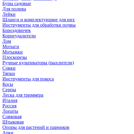
Буры садовые
Для полива
Лейки
Шланги и комплектующие для них
Инструменты для обработки почвы
Бороздовичек
Корнеудалители
Лом
Мотыги
Мотыжки
Плоскорезы
Ручные культиваторы (рыхлители)
Совки
Тяпки
Инструменты для покоса
Косы
Серпы
Леска для триммера
Италия
Россия
Лопаты
Совковая
Штыковая
Опоры для растений и парников
Арки