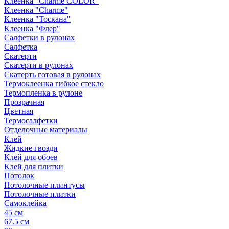
Клеенка "Сharme COLOR"
Клеенка "Сharme"
Клеенка "Тоскана"
Клеенка "Флер"
Салфетки в рулонах
Салфетка
Скатерти
Скатерти в рулонах
Скатерть готовая в рулонах
Термоклеенка гибкое стекло
Термопленка в рулоне
Прозрачная
Цветная
Термосалфетки
Отделочные материалы
Клей
Жидкие гвозди
Клей для обоев
Клей для плитки
Потолок
Потолочные плинтусы
Потолочные плитки
Самоклейка
45 см
67.5 см