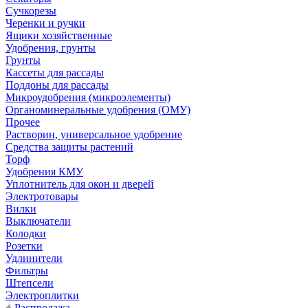
Сучкорезы
Черенки и ручки
Ящики хозяйственные
Удобрения, грунты
Грунты
Кассеты для рассады
Поддоны для рассады
Микроудобрения (микроэлементы)
Органоминеральные удобрения (ОМУ)
Прочее
Растворин, универсальное удобрение
Средства защиты растений
Торф
Удобрения КМУ
Уплотнитель для окон и дверей
Электротовары
Вилки
Выключатели
Колодки
Розетки
Удлинители
Фильтры
Штепсели
Электроплитки
Распродажа