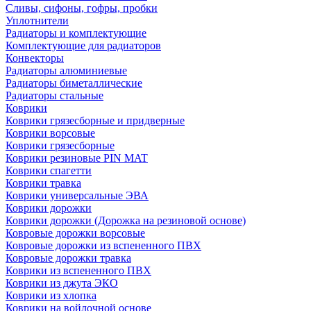
Сливы, сифоны, гофры, пробки
Уплотнители
Радиаторы и комплектующие
Комплектующие для радиаторов
Конвекторы
Радиаторы алюминиевые
Радиаторы биметаллические
Радиаторы стальные
Коврики
Коврики грязесборные и придверные
Коврики ворсовые
Коврики грязесборные
Коврики резиновые PIN MAT
Коврики спагетти
Коврики травка
Коврики универсальные ЭВА
Коврики дорожки
Коврики дорожки (Дорожка на резиновой основе)
Ковровые дорожки ворсовые
Ковровые дорожки из вспененного ПВХ
Ковровые дорожки травка
Коврики из вспененного ПВХ
Коврики из джута ЭКО
Коврики из хлопка
Коврики на войлочной основе